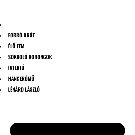
Skip
to
content
FORRÓ DRÓT
ÉLŐ FÉM
SOKKOLÓ KORONGOK
INTERJÚ
HANGERŐMŰ
LÉNÁRD LÁSZLÓ