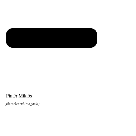
Pintér Miklós
főszerkesztő (magazin)