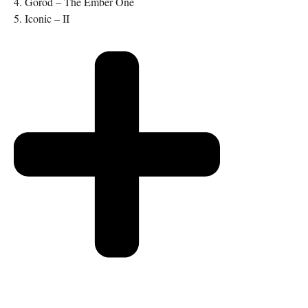
4. Gorod – The Ember One
5. Iconic – II