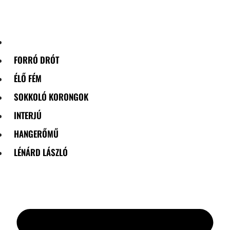
Skip
to
content
FORRÓ DRÓT
ÉLŐ FÉM
SOKKOLÓ KORONGOK
INTERJÚ
HANGERŐMŰ
LÉNÁRD LÁSZLÓ