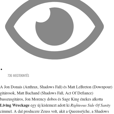
736 MEGTEKINTÉS
A Jon Donais (Anthrax, Shadows Fall) és Matt LeBreton (Downpour)
gitárosok, Matt Bachand (Shadows Fall, Act Of Defiance)
basszusgitáros, Jon Morency dobos és Sage King énekes alkotta
Living Wreckage
egy új kislemezt adott ki
Righteous Side Of Sanity
címmel. A dal producere Zeuss volt, akit a Queensrÿche, a Shadows