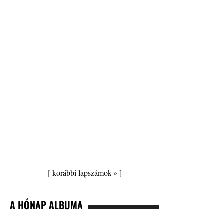
[
korábbi lapszámok »
]
A HÓNAP ALBUMA