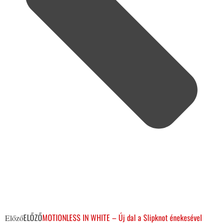
ELŐZŐ
MOTIONLESS IN WHITE – Új dal a Slipknot énekesével
Előző