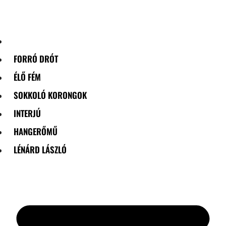
Skip
to
content
FORRÓ DRÓT
ÉLŐ FÉM
SOKKOLÓ KORONGOK
INTERJÚ
HANGERŐMŰ
LÉNÁRD LÁSZLÓ