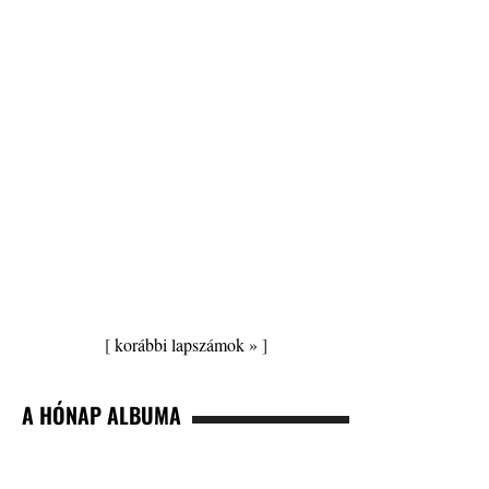
[
korábbi lapszámok »
]
A HÓNAP ALBUMA