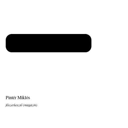
Pintér Miklós
főszerkesztő (magazin)