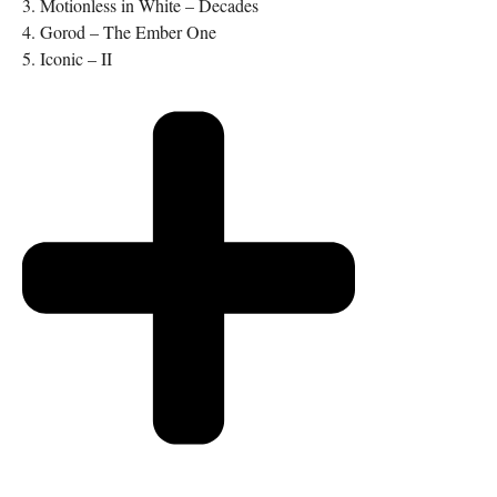
3. Motionless in White – Decades
4. Gorod – The Ember One
5. Iconic – II