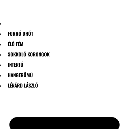
Skip
to
content
FORRÓ DRÓT
ÉLŐ FÉM
SOKKOLÓ KORONGOK
INTERJÚ
HANGERŐMŰ
LÉNÁRD LÁSZLÓ