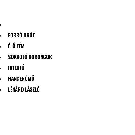
Skip
to
content
FORRÓ DRÓT
ÉLŐ FÉM
SOKKOLÓ KORONGOK
INTERJÚ
HANGERŐMŰ
LÉNÁRD LÁSZLÓ