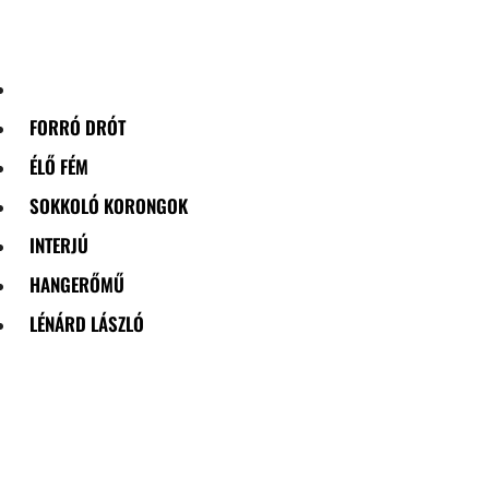
Skip
to
content
FORRÓ DRÓT
ÉLŐ FÉM
SOKKOLÓ KORONGOK
INTERJÚ
HANGERŐMŰ
LÉNÁRD LÁSZLÓ