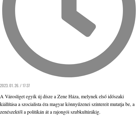
2023. 01. 26. / 17:37
A Városliget egyik új dísze a Zene Háza, melynek első időszaki
kiállítása a szocialista éra magyar könnyűzenei színtereit mutatja be, a
zenészektől a politikán át a rajongói szubkultúrákig.