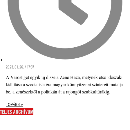
2023. 01. 26. / 17:37
A Városliget egyik új dísze a Zene Háza, melynek első időszaki
kiállítása a szocialista éra magyar könnyűzenei színtereit mutatja
be, a zenészektől a politikán át a rajongói szubkultúrákig.
TOVÁBB »
TELJES ARCHÍVUM