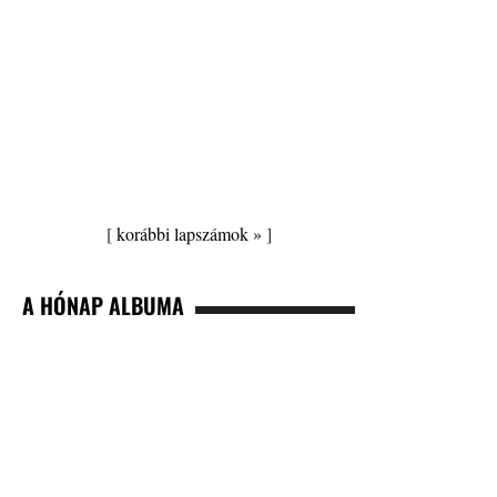
[
korábbi lapszámok »
]
A HÓNAP ALBUMA