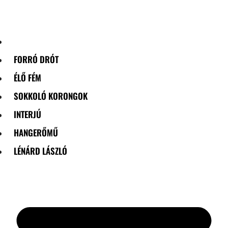
Skip
to
content
FORRÓ DRÓT
ÉLŐ FÉM
SOKKOLÓ KORONGOK
INTERJÚ
HANGERŐMŰ
LÉNÁRD LÁSZLÓ