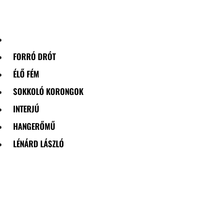
Skip
to
content
FORRÓ DRÓT
ÉLŐ FÉM
SOKKOLÓ KORONGOK
INTERJÚ
HANGERŐMŰ
LÉNÁRD LÁSZLÓ