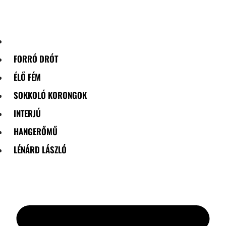
Skip
to
content
FORRÓ DRÓT
ÉLŐ FÉM
SOKKOLÓ KORONGOK
INTERJÚ
HANGERŐMŰ
LÉNÁRD LÁSZLÓ