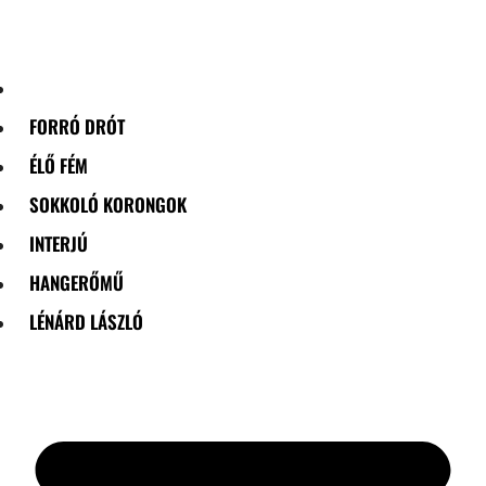
Skip
to
content
FORRÓ DRÓT
ÉLŐ FÉM
SOKKOLÓ KORONGOK
INTERJÚ
HANGERŐMŰ
LÉNÁRD LÁSZLÓ