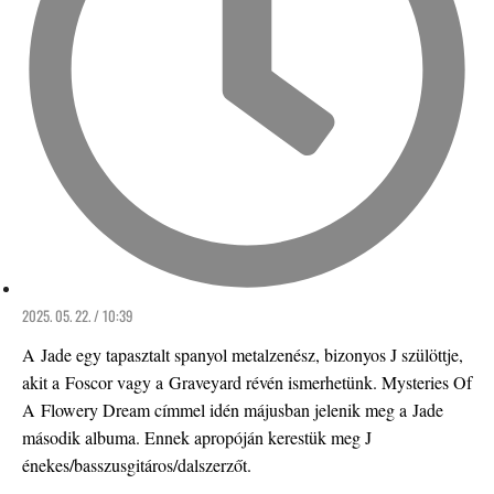
2025. 05. 22. / 10:39
A Jade egy tapasztalt spanyol metalzenész, bizonyos J szülöttje,
akit a Foscor vagy a Graveyard révén ismerhetünk. Mysteries Of
A Flowery Dream címmel idén májusban jelenik meg a Jade
második albuma. Ennek apropóján kerestük meg J
énekes/basszusgitáros/dalszerzőt.