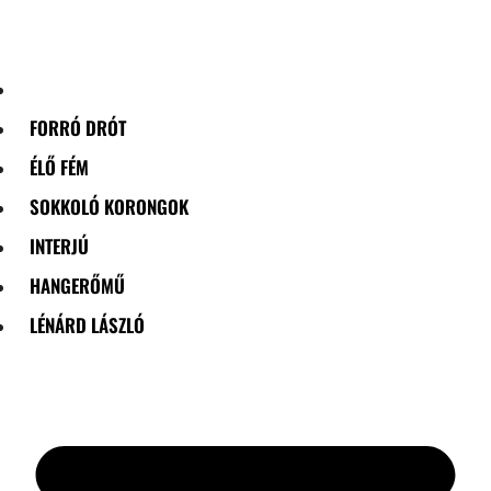
Skip
to
content
FORRÓ DRÓT
ÉLŐ FÉM
SOKKOLÓ KORONGOK
INTERJÚ
HANGERŐMŰ
LÉNÁRD LÁSZLÓ