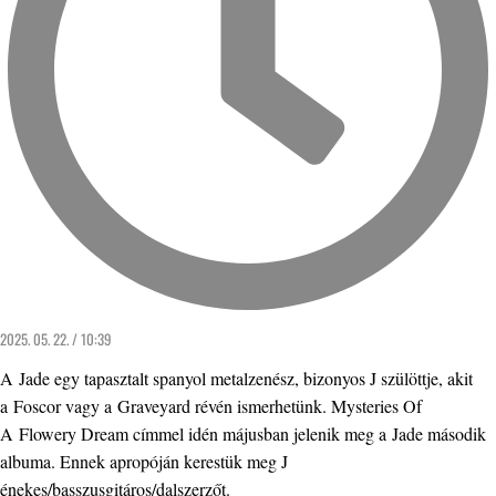
2025. 05. 22. / 10:39
A Jade egy tapasztalt spanyol metalzenész, bizonyos J szülöttje, akit
a Foscor vagy a Graveyard révén ismerhetünk. Mysteries Of
A Flowery Dream címmel idén májusban jelenik meg a Jade második
albuma. Ennek apropóján kerestük meg J
énekes/basszusgitáros/dalszerzőt.