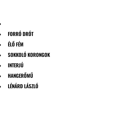
Skip
to
content
FORRÓ DRÓT
ÉLŐ FÉM
SOKKOLÓ KORONGOK
INTERJÚ
HANGERŐMŰ
LÉNÁRD LÁSZLÓ