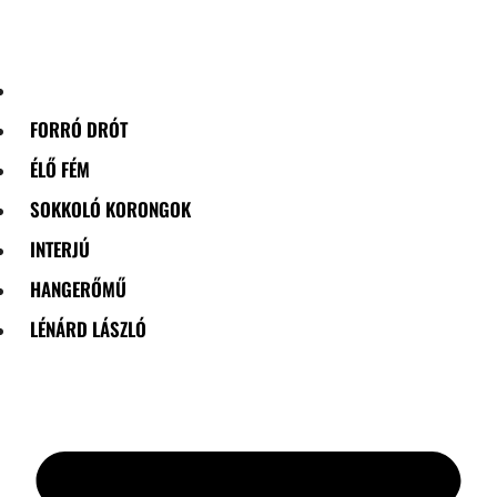
Skip
to
content
FORRÓ DRÓT
ÉLŐ FÉM
SOKKOLÓ KORONGOK
INTERJÚ
HANGERŐMŰ
LÉNÁRD LÁSZLÓ