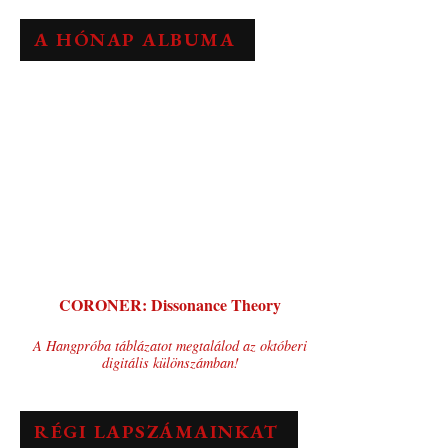
A HÓNAP ALBUMA
CORONER: Dissonance Theory
A Hangpróba táblázatot megtalálod az októberi
digitális különszámban!
RÉGI LAPSZÁMAINKAT