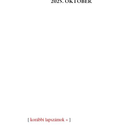
2025. OKTÓBER
[
korábbi lapszámok »
]