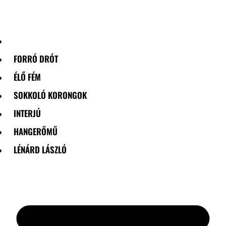
Skip
to
content
FORRÓ DRÓT
ÉLŐ FÉM
SOKKOLÓ KORONGOK
INTERJÚ
HANGERŐMŰ
LÉNÁRD LÁSZLÓ