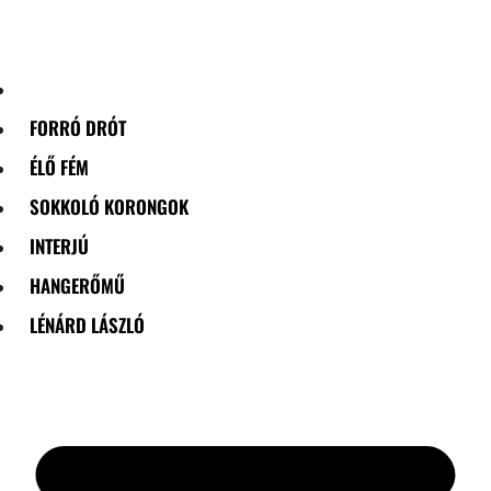
Skip
to
content
FORRÓ DRÓT
ÉLŐ FÉM
SOKKOLÓ KORONGOK
INTERJÚ
HANGERŐMŰ
LÉNÁRD LÁSZLÓ