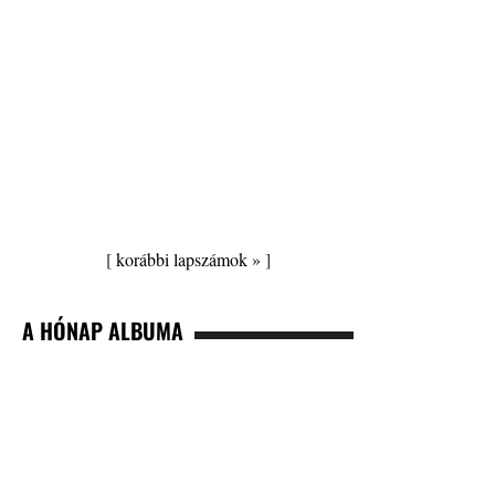
[
korábbi lapszámok »
]
A HÓNAP ALBUMA