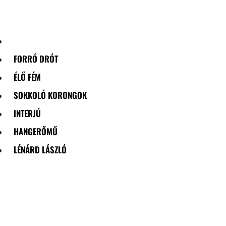
Skip
to
content
FORRÓ DRÓT
ÉLŐ FÉM
SOKKOLÓ KORONGOK
INTERJÚ
HANGERŐMŰ
LÉNÁRD LÁSZLÓ