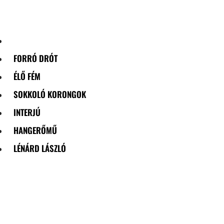
Skip
to
content
FORRÓ DRÓT
ÉLŐ FÉM
SOKKOLÓ KORONGOK
INTERJÚ
HANGERŐMŰ
LÉNÁRD LÁSZLÓ