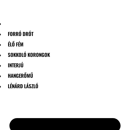
Skip
to
content
FORRÓ DRÓT
ÉLŐ FÉM
SOKKOLÓ KORONGOK
INTERJÚ
HANGERŐMŰ
LÉNÁRD LÁSZLÓ