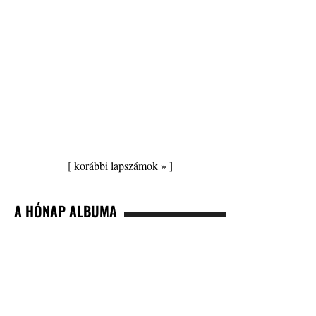
[
korábbi lapszámok »
]
A HÓNAP ALBUMA