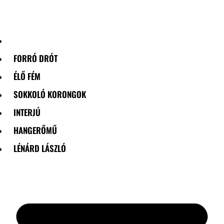
Skip
to
content
FORRÓ DRÓT
ÉLŐ FÉM
SOKKOLÓ KORONGOK
INTERJÚ
HANGERŐMŰ
LÉNÁRD LÁSZLÓ