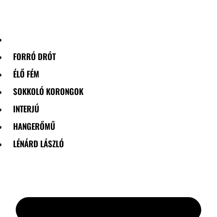
Skip
to
content
FORRÓ DRÓT
ÉLŐ FÉM
SOKKOLÓ KORONGOK
INTERJÚ
HANGERŐMŰ
LÉNÁRD LÁSZLÓ