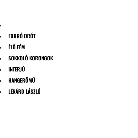
Skip
to
content
FORRÓ DRÓT
ÉLŐ FÉM
SOKKOLÓ KORONGOK
INTERJÚ
HANGERŐMŰ
LÉNÁRD LÁSZLÓ