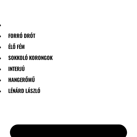
Skip
to
content
FORRÓ DRÓT
ÉLŐ FÉM
SOKKOLÓ KORONGOK
INTERJÚ
HANGERŐMŰ
LÉNÁRD LÁSZLÓ