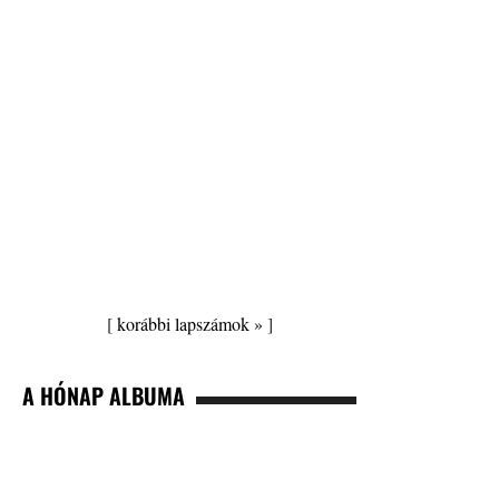
[
korábbi lapszámok »
]
A HÓNAP ALBUMA