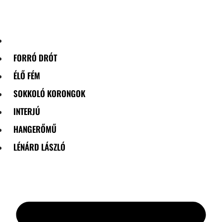
Skip
to
content
FORRÓ DRÓT
ÉLŐ FÉM
SOKKOLÓ KORONGOK
INTERJÚ
HANGERŐMŰ
LÉNÁRD LÁSZLÓ