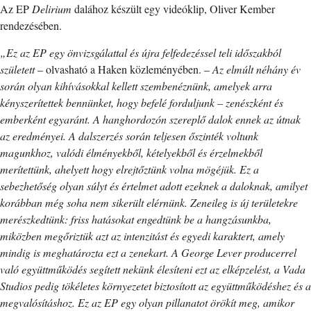
Az EP
Delirium
dalához készült egy videóklip, Oliver Kember
rendezésében.
„Ez az EP egy önvizsgálattal és újra felfedezéssel teli időszakból
született
– olvasható a Haken közleményében. –
Az elmúlt néhány év
során olyan kihívásokkal kellett szembenéznünk, amelyek arra
kényszerítettek bennünket, hogy befelé forduljunk – zenészként és
emberként egyaránt. A hanghordozón szereplő dalok ennek az útnak
az eredményei. A dalszerzés során teljesen őszinték voltunk
magunkhoz, valódi élményekből, kételyekből és érzelmekből
merítettünk, ahelyett hogy elrejtőztünk volna mögéjük. Ez a
sebezhetőség olyan súlyt és értelmet adott ezeknek a daloknak, amilyet
korábban még soha nem sikerült elérnünk. Zeneileg is új területekre
merészkedtünk: friss hatásokat engedtünk be a hangzásunkba,
miközben megőriztük azt az intenzitást és egyedi karaktert, amely
mindig is meghatározta ezt a zenekart. A George Lever producerrel
való együttműködés segített nekünk élesíteni ezt az elképzelést, a Vada
Studios pedig tökéletes környezetet biztosított az együttműködéshez és a
megvalósításhoz. Ez az EP egy olyan pillanatot örökít meg, amikor