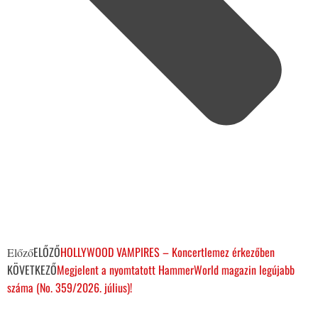
ELŐZŐ
HOLLYWOOD VAMPIRES – Koncertlemez érkezőben
Előző
KÖVETKEZŐ
Megjelent a nyomtatott HammerWorld magazin legújabb
száma (No. 359/2026. július)!