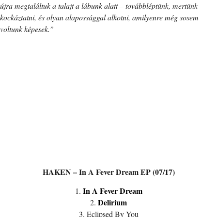
újra megtaláltuk a talajt a lábunk alatt – továbbléptünk, mertünk
kockáztatni, és olyan alapossággal alkotni, amilyenre még sosem
voltunk képesek.”
HAKEN – In A Fever Dream EP (07/17)
In A Fever Dream
1.
Delirium
2.
3. Eclipsed By You