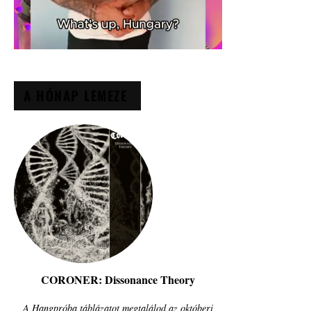
A HÓNAP LEMEZE
CORONER: Dissonance Theory
A Hangpróba táblázatot megtalálod az októberi