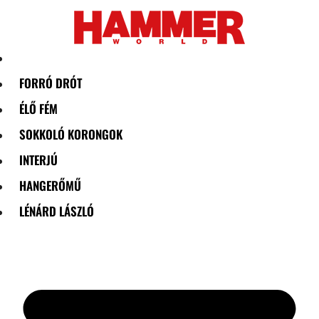
Skip
to
content
FORRÓ DRÓT
ÉLŐ FÉM
SOKKOLÓ KORONGOK
INTERJÚ
HANGERŐMŰ
LÉNÁRD LÁSZLÓ