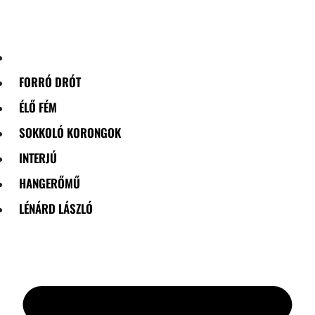
Skip
to
content
FORRÓ DRÓT
ÉLŐ FÉM
SOKKOLÓ KORONGOK
INTERJÚ
HANGERŐMŰ
LÉNÁRD LÁSZLÓ