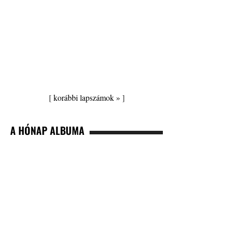
[
korábbi lapszámok »
]
A HÓNAP ALBUMA