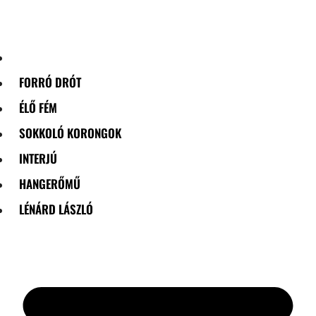
Skip
to
content
FORRÓ DRÓT
ÉLŐ FÉM
SOKKOLÓ KORONGOK
INTERJÚ
HANGERŐMŰ
LÉNÁRD LÁSZLÓ