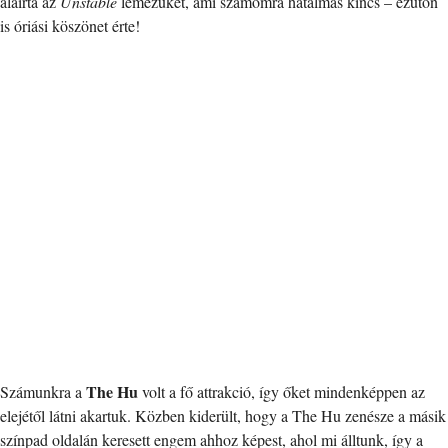
aláírta az
Unstable
lemezüket, ami számomra hatalmas kincs – ezúton
is óriási köszönet érte!
The Hu
Számunkra a
volt a fő attrakció, így őket mindenképpen az
elejétől látni akartuk. Közben kiderült, hogy a The Hu zenésze a másik
színpad oldalán keresett engem ahhoz képest, ahol mi álltunk, így a