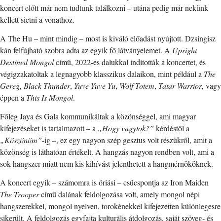
koncert előtt már nem tudtunk találkozni – utána pedig már nekünk
kellett sietni a vonathoz.
A The Hu – mint mindig – most is kiváló előadást nyújtott. Dzsingisz
kán felfújható szobra adta az egyik fő látványelemet. A
Upright
Destined Mongol
című, 2022-es dalukkal indították a koncertet, és
végigzakatoltak a legnagyobb klasszikus dalaikon, mint például a
The
Gereg
,
Black Thunder
,
Yuve Yuve Yu
,
Wolf Totem
,
Tatar Warrior
, vagy
éppen a
This Is Mongol
.
Főleg Jaya és Gala kommunikáltak a közönséggel, ami magyar
kifejezéseket is tartalmazott – a
„Hogy vagytok?”
kérdéstől a
„Köszönöm”
-ig –, ez egy nagyon szép gesztus volt részükről, amit a
közönség is láthatóan értékelt. A hangzás nagyon rendben volt, ami a
sok hangszer miatt nem kis kihívást jelenthetett a hangmérnököknek.
A koncert egyik – számomra is óriási – csúcspontja az Iron Maiden
The Trooper
című dalának feldolgozása volt, amely mongol népi
hangszerekkel, mongol nyelven, torokénekkel kifejezetten különlegesre
sikerült. A feldolgozás egyfajta kulturális átdolgozás, saját szöveg- és