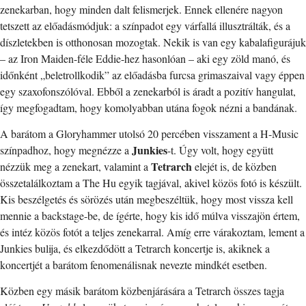
zenekarban, hogy minden dalt felismerjek. Ennek ellenére nagyon
tetszett az előadásmódjuk: a színpadot egy várfallá illusztrálták, és a
díszletekben is otthonosan mozogtak. Nekik is van egy kabalafigurájuk
– az Iron Maiden-féle Eddie-hez hasonlóan – aki egy zöld manó, és
időnként „beletrollkodik” az előadásba furcsa grimaszaival vagy éppen
egy szaxofonszólóval. Ebből a zenekarból is áradt a pozitív hangulat,
így megfogadtam, hogy komolyabban utána fogok nézni a bandának.
A barátom a Gloryhammer utolsó 20 percében visszament a H-Music
Junkies
színpadhoz, hogy megnézze a
-t. Úgy volt, hogy együtt
Tetrarch
nézzük meg a zenekart, valamint a
elejét is, de közben
összetalálkoztam a The Hu egyik tagjával, akivel közös fotó is készült.
Kis beszélgetés és sörözés után megbeszéltük, hogy most vissza kell
mennie a backstage-be, de ígérte, hogy kis idő múlva visszajön értem,
és intéz közös fotót a teljes zenekarral. Amíg erre várakoztam, lement a
Junkies bulija, és elkezdődött a Tetrarch koncertje is, akiknek a
koncertjét a barátom fenomenálisnak nevezte mindkét esetben.
Közben egy másik barátom közbenjárására a Tetrarch összes tagja