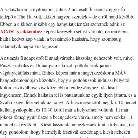
A választásom a nyitónapra, július 2-ára esett, hiszen az egyik fő
fellépő a The Hu volt, akiket nagyon szeretek – de erről majd később.
Ebben a cikkben inkább egy hangulatjelentést szeretnék adni; az
AC/DC-s cikkemhez
képest kevesebb setlist várható, de remélem,
hátha kedvet kap valaki a beszámoló hatására, hogy szombatig
valamelyik napra kilátogasson.
Az utazás Budapestről Dunaújvárosba látszólag nehezebb volt, mivel
Pusztaszabolcs és Dunaújváros között pótlóbuszok járnak
vágányfelújítás miatt. Ehhez képest már a megérkezéskor a MÁV
hangosbemondóján közölték, hogy a pótlóbuszok indulási helyétől
külön fesztiválbusz visz közelebb a rendezvényhez, ráadásul
ingyenesen. Ennek hallatán fel is pattantunk az egyik ilyen járatra, és a
Szalki-sziget felé vettük az irányt. A buszmegállótól még kb. 10 percet
kellett gyalogolni, és 10:30 körül már a helyszínen voltunk. Itt már
jókora tömeg gyűlt össze a beengedésre várva, amely nem sokkal 11
után el is kezdődött. Kicsit lassúnak, nehézkesnek tűnt a folyamat, de
úgy gondolom, hogy bármelyik fesztivál kezdőnapja kicsit nehezen