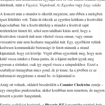
daloknak, mint a
Vigyázó
,
Végtelenül
,
Az Egyetlen
vagy
Légy valaki
.
A koncert után a strandot is sikerült megnézni, ami ebben a melegben
igazi felüdülés volt. Talán itt érkezik az egyetlen kritikám a fesztivállal
kapcsolatban: bár a fesztiváltérkép a strandot a fesztivál saját
területeként tünteti fel, sehol nem található kiírás arról, hogy a
fesztiválon vásárolt italt nem viheted vissza onnan, vagy onnan
visszatérve már nem hozhatsz magaddal italt. Egy, egyébként velünk
kedvesen kommunikáló biztonsági őr futott utánunk a strand
kijáratánál, hogy ezt közölje. Végül abban egyeztünk meg, hogy nem
küld vissza minket a Duna-partra, de a kijárat mellett igyuk meg
gyorsan a sörünket, csak így enged vissza a színpadokhoz. Ezzel a
szabállyal önmagában nincs gond, de jó lenne, ha a jövőben ez az
információ megjelenne a strand be- és kijáratánál is.
Counter Clockwise
Amíg ott voltunk, oldalról beszűrődött a
zenéje –
egy energikus punkzenekar, akiket korábban nem ismertem, de nagyon
tetszett a pozitív hangulatuk.
Phoenix RT
Ezután csallóközi barátaink, a
koncertjébe néztünk bele.