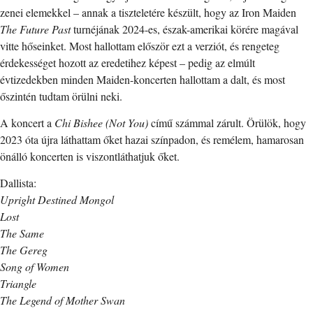
zenei elemekkel – annak a tiszteletére készült, hogy az Iron Maiden
The Future Past
turnéjának 2024-es, észak-amerikai körére magával
vitte hőseinket. Most hallottam először ezt a verziót, és rengeteg
érdekességet hozott az eredetihez képest – pedig az elmúlt
évtizedekben minden Maiden-koncerten hallottam a dalt, és most
őszintén tudtam örülni neki.
A koncert a
Chi Bishee (Not You)
című számmal zárult. Örülök, hogy
2023 óta újra láthattam őket hazai színpadon, és remélem, hamarosan
önálló koncerten is viszontláthatjuk őket.
Dallista:
Upright Destined Mongol
Lost
The Same
The Gereg
Song of Women
Triangle
The Legend of Mother Swan