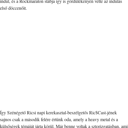
indul, és a Rockmaraton stábja így is gördülékenyen vette az indulás
első döccenőit.
Így Szénégető Ricsi napi kerekasztal-beszélgetős Ric$Cast-jének
sajnos csak a második felére értünk oda, amely a heavy metal és a
külsőségek témáját járta körül. Már benne voltak a sztorizgatásban, ami