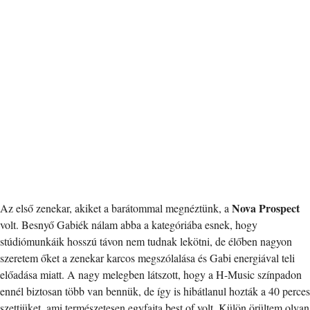
Nova Prospect
Az első zenekar, akiket a barátommal megnéztünk, a
volt. Besnyő Gabiék nálam abba a kategóriába esnek, hogy
stúdiómunkáik hosszú távon nem tudnak lekötni, de élőben nagyon
szeretem őket a zenekar karcos megszólalása és Gabi energiával teli
előadása miatt. A nagy melegben látszott, hogy a H-Music színpadon
ennél biztosan több van bennük, de így is hibátlanul hozták a 40 perces
szettjüket, ami természetesen egyfajta best of volt. Külön örültem olyan