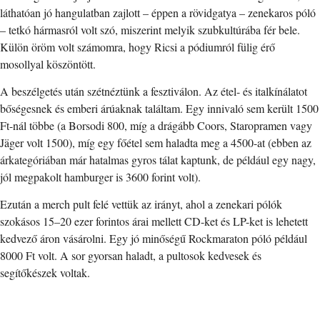
láthatóan jó hangulatban zajlott – éppen a rövidgatya – zenekaros póló
– tetkó hármasról volt szó, miszerint melyik szubkultúrába fér bele.
Külön öröm volt számomra, hogy Ricsi a pódiumról fülig érő
mosollyal köszöntött.
A beszélgetés után szétnéztünk a fesztiválon. Az étel- és italkínálatot
bőségesnek és emberi árúaknak találtam. Egy innivaló sem került 1500
Ft-nál többe (a Borsodi 800, míg a drágább Coors, Staropramen vagy
Jäger volt 1500), míg egy főétel sem haladta meg a 4500-at (ebben az
árkategóriában már hatalmas gyros tálat kaptunk, de például egy nagy,
jól megpakolt hamburger is 3600 forint volt).
Ezután a merch pult felé vettük az irányt, ahol a zenekari pólók
szokásos 15–20 ezer forintos árai mellett CD-ket és LP-ket is lehetett
kedvező áron vásárolni. Egy jó minőségű Rockmaraton póló például
8000 Ft volt. A sor gyorsan haladt, a pultosok kedvesek és
segítőkészek voltak.