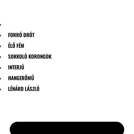
Skip
to
content
FORRÓ DRÓT
ÉLŐ FÉM
SOKKOLÓ KORONGOK
INTERJÚ
HANGERŐMŰ
LÉNÁRD LÁSZLÓ