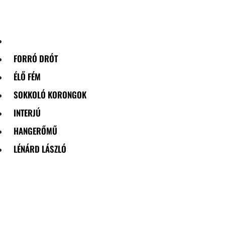
Skip
to
content
FORRÓ DRÓT
ÉLŐ FÉM
SOKKOLÓ KORONGOK
INTERJÚ
HANGERŐMŰ
LÉNÁRD LÁSZLÓ