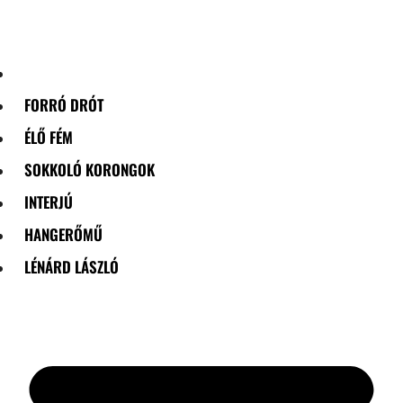
Skip
to
content
FORRÓ DRÓT
ÉLŐ FÉM
SOKKOLÓ KORONGOK
INTERJÚ
HANGERŐMŰ
LÉNÁRD LÁSZLÓ