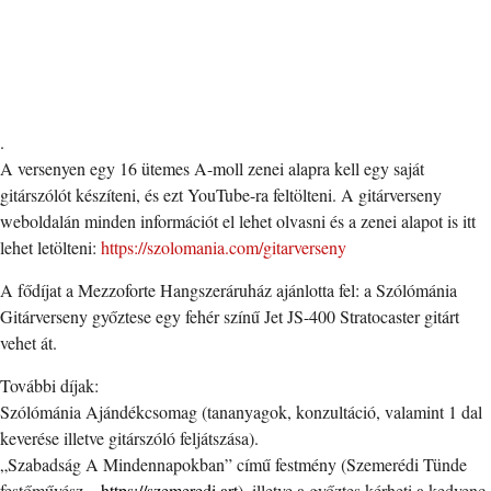
.
A versenyen egy 16 ütemes A-moll zenei alapra kell egy saját
gitárszólót készíteni, és ezt YouTube-ra feltölteni. A gitárverseny
weboldalán minden információt el lehet olvasni és a zenei alapot is itt
lehet letölteni:
https://szolomania.com/gitarverseny
A fődíjat a Mezzoforte Hangszeráruház ajánlotta fel: a Szólómánia
Gitárverseny győztese egy fehér színű Jet JS-400 Stratocaster gitárt
vehet át.
További díjak:
Szólómánia Ajándékcsomag (tananyagok, konzultáció, valamint 1 dal
keverése illetve gitárszóló feljátszása).
„Szabadság A Mindennapokban” című festmény (Szemerédi Tünde
festőművész –
https://szemeredi.art
), illetve a győztes kérheti a kedvenc