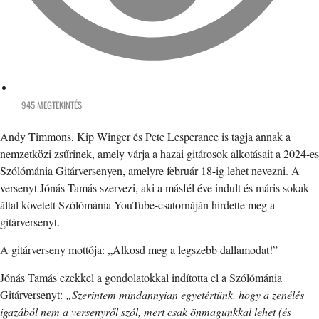
945 MEGTEKINTÉS
Andy Timmons, Kip Winger és Pete Lesperance is tagja annak a
nemzetközi zsűrinek, amely várja a hazai gitárosok alkotásait a 2024-es
Szólómánia Gitárversenyen, amelyre február 18-ig lehet nevezni. A
versenyt Jónás Tamás szervezi, aki a másfél éve indult és máris sokak
által követett Szólómánia YouTube-csatornáján hirdette meg a
gitárversenyt.
A gitárverseny mottója: „Alkosd meg a legszebb dallamodat!”
Jónás Tamás ezekkel a gondolatokkal indította el a Szólómánia
Gitárversenyt:
„Szerintem mindannyian egyetértünk, hogy a zenélés
igazából nem a versenyről szól, mert csak önmagunkkal lehet (és