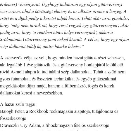
érdemes) versenyezni. Úgyhogy tudatosan egy olyan gitárversenyt
szerveztem, ahol a közösségi élmény és az alkotás öröme a lényeg. A
zsűri és a díjak pedig a keretet adják hozzá. Tehát akár arra gondolsz,
hogy ’még nem tartok ott, hogy részt vegyek egy gitárversenyen’, akár
pedig arra, hogy ’a zenében nincs helye versenynek’, akkor a
Szólómánia Gitárverseny pont neked készült. A cél az, hogy egy olyan
szép dallamot találj ki, amire büszke lehetsz.”
A szervezők célja az volt, hogy minden hazai gitáros részt vehessen,
aki legalább 1 éve gitározik, és a gitárverseny honlapjáról letölthető
rövid A-moll alapra ki tud találni szép dallamokat. Tehát a zsűri nem
gyors futamokat, és összetett technikákat és egyéb gitárszakmai
megoldásokat díjaz majd, hanem a fülbemászó, fogós és kerek
dallamokat keresi a nevezésekben.
A hazai zsűri tagjai:
Balogh Péter, a Rockbook rockmagazin alapítója, tulajdonosa és
főszerkesztője
Draveczki-Ury Ádám, a Shockmagazin felelős szerkesztője