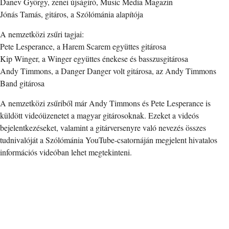
Danev György, zenei újságíró, Music Media Magazin
Jónás Tamás, gitáros, a Szólómánia alapítója
A nemzetközi zsűri tagjai:
Pete Lesperance, a Harem Scarem együttes gitárosa
Kip Winger, a Winger együttes énekese és basszusgitárosa
Andy Timmons, a Danger Danger volt gitárosa, az Andy Timmons
Band gitárosa
A nemzetközi zsűriből már Andy Timmons és Pete Lesperance is
küldött videóüzenetet a magyar gitárosoknak. Ezeket a videós
bejelentkezéseket, valamint a gitárversenyre való nevezés összes
tudnivalóját a Szólómánia YouTube-csatornáján megjelent hivatalos
információs videóban lehet megtekinteni.