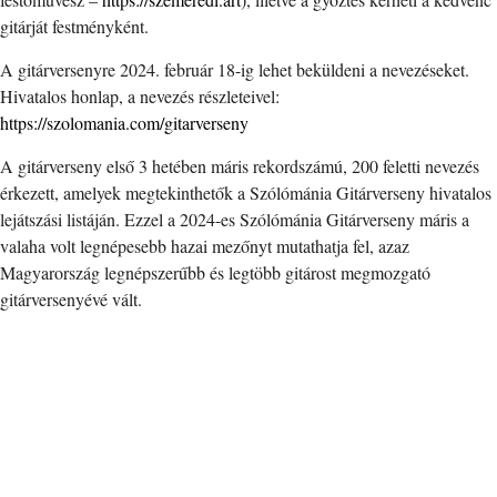
gitárját festményként.
A gitárversenyre 2024. február 18-ig lehet beküldeni a nevezéseket.
Hivatalos honlap, a nevezés részleteivel:
https://szolomania.com/gitarverseny
A gitárverseny első 3 hetében máris rekordszámú, 200 feletti nevezés
érkezett, amelyek megtekinthetők a Szólómánia Gitárverseny hivatalos
lejátszási listáján. Ezzel a 2024-es Szólómánia Gitárverseny máris a
valaha volt legnépesebb hazai mezőnyt mutathatja fel, azaz
Magyarország legnépszerűbb és legtöbb gitárost megmozgató
gitárversenyévé vált.