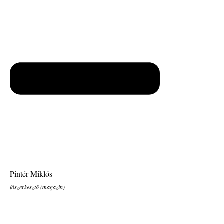
Pintér Miklós
főszerkesztő (magazin)