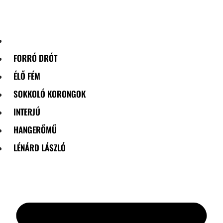
Skip
to
content
FORRÓ DRÓT
ÉLŐ FÉM
SOKKOLÓ KORONGOK
INTERJÚ
HANGERŐMŰ
LÉNÁRD LÁSZLÓ