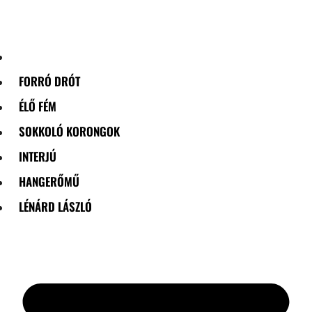
Skip
to
content
FORRÓ DRÓT
ÉLŐ FÉM
SOKKOLÓ KORONGOK
INTERJÚ
HANGERŐMŰ
LÉNÁRD LÁSZLÓ