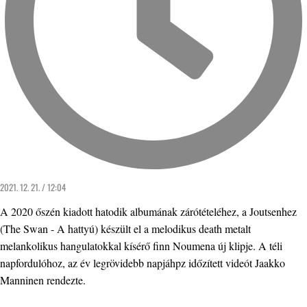
2021. 12. 21. / 12:04
A 2020 őszén kiadott hatodik albumának zárótételéhez, a Joutsenhez
(The Swan - A hattyú) készült el a melodikus death metalt
melankolikus hangulatokkal kísérő finn Noumena új klipje. A téli
napfordulóhoz, az év legrövidebb napjáhpz időzített videót Jaakko
Manninen rendezte.