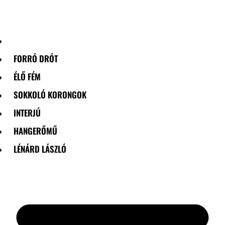
Skip
to
content
FORRÓ DRÓT
ÉLŐ FÉM
SOKKOLÓ KORONGOK
INTERJÚ
HANGERŐMŰ
LÉNÁRD LÁSZLÓ