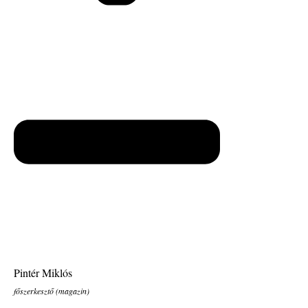
Pintér Miklós
főszerkesztő (magazin)