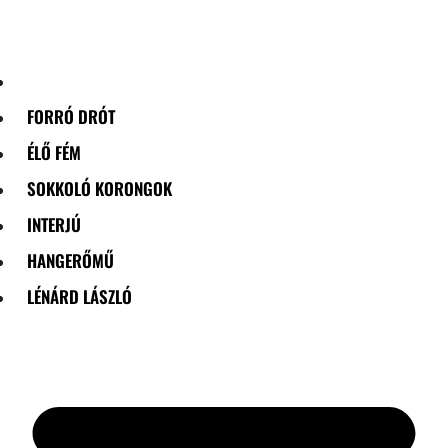
Skip
to
content
FORRÓ DRÓT
ÉLŐ FÉM
SOKKOLÓ KORONGOK
INTERJÚ
HANGERŐMŰ
LÉNÁRD LÁSZLÓ