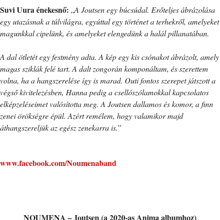
Suvi Uura énekesnő:
„
A Joutsen egy búcsúdal. Erőteljes ábrázolása
egy utazásnak a túlvilágra, egyúttal egy történet a terhekről, amelyeket
magunkkal cipelünk, és amelyeket elengedünk a halál pillanatában.
A dal ötletét egy festmény adta. A kép egy kis csónakot ábrázolt, amely
magas sziklák felé tart. A dalt zongorán komponáltam, és szerettem
volna, ha a hangszerelése így is marad. Outi fontos szerepet játszott a
végső kivitelezésben, Hanna pedig a csellószólamokkal kapcsolatos
elképzeléseimet valósította meg. A Joutsen dallamos és komor, a finn
zenei örökségre épül. Azért remélem, hogy valamikor majd
áthangszereljük az egész zenekarra is.
”
www.facebook.com/Noumenaband
NOUMENA – Joutsen (a 2020-as Anima albumhoz)