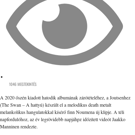
1046 MEGTEKINTÉS
A 2020 őszén kiadott hatodik albumának zárótételéhez, a Joutsenhez
(The Swan – A hattyú) készült el a melodikus death metalt
melankolikus hangulatokkal kísérő finn Noumena új klipje. A téli
napfordulóhoz, az év legrövidebb napjáhpz időzített videót Jaakko
Manninen rendezte.