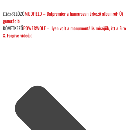
ELŐZŐ
MUDFIELD – Dalpremier a hamarosan érkező albumról: Új
Előző
generáció
KÖVETKEZŐ
POWERWOLF – Ilyen volt a monumentális miséjük, itt a Fire
& Forgive videója