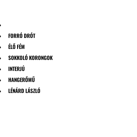
Skip
to
content
FORRÓ DRÓT
ÉLŐ FÉM
SOKKOLÓ KORONGOK
INTERJÚ
HANGERŐMŰ
LÉNÁRD LÁSZLÓ