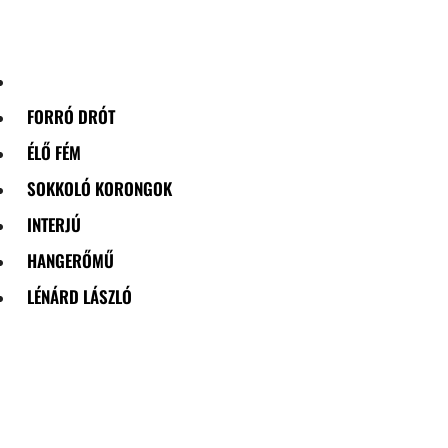
Skip
to
content
FORRÓ DRÓT
ÉLŐ FÉM
SOKKOLÓ KORONGOK
INTERJÚ
HANGERŐMŰ
LÉNÁRD LÁSZLÓ