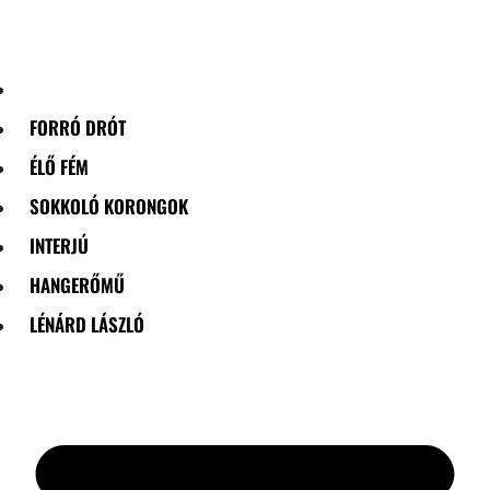
Skip
to
content
FORRÓ DRÓT
ÉLŐ FÉM
SOKKOLÓ KORONGOK
INTERJÚ
HANGERŐMŰ
LÉNÁRD LÁSZLÓ