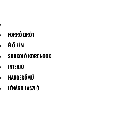
Skip
to
content
FORRÓ DRÓT
ÉLŐ FÉM
SOKKOLÓ KORONGOK
INTERJÚ
HANGERŐMŰ
LÉNÁRD LÁSZLÓ