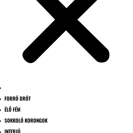
FORRÓ DRÓT
ÉLŐ FÉM
SOKKOLÓ KORONGOK
INTERJÚ