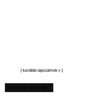
[
korábbi lapszámok »
]
A HÓNAP ALBUMA