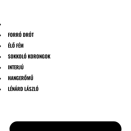
Skip
to
content
FORRÓ DRÓT
ÉLŐ FÉM
SOKKOLÓ KORONGOK
INTERJÚ
HANGERŐMŰ
LÉNÁRD LÁSZLÓ