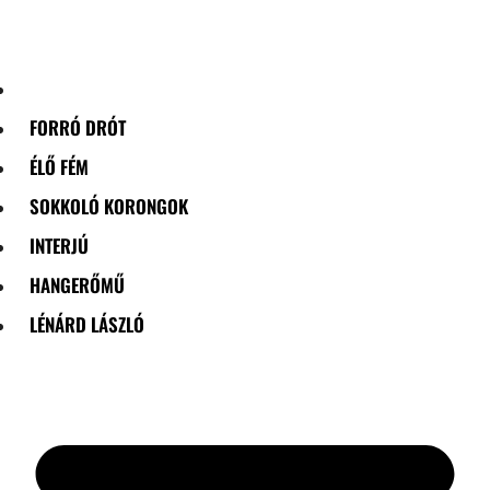
Skip
to
content
FORRÓ DRÓT
ÉLŐ FÉM
SOKKOLÓ KORONGOK
INTERJÚ
HANGERŐMŰ
LÉNÁRD LÁSZLÓ