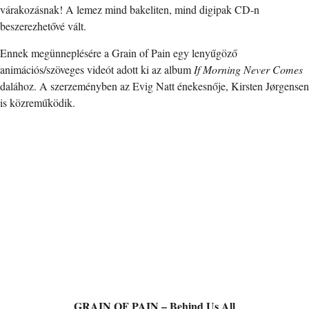
várakozásnak! A lemez mind bakeliten, mind digipak CD-n
beszerezhetővé vált.
Ennek megünneplésére a Grain of Pain egy lenyűgöző
animációs/szöveges videót adott ki az album
If Morning Never Comes
dalához. A szerzeményben az Evig Natt énekesnője, Kirsten Jørgensen
is közreműködik.
GRAIN OF PAIN – Behind Us All