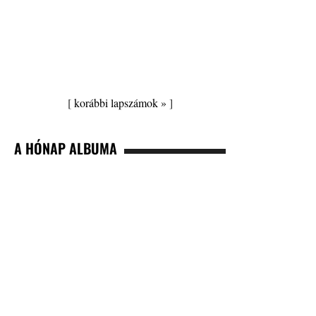
[
korábbi lapszámok »
]
A HÓNAP ALBUMA