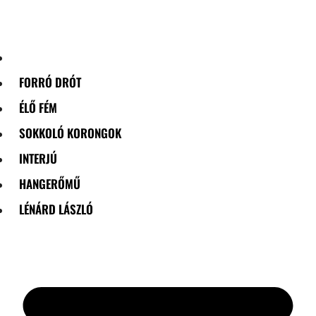
Skip
to
content
FORRÓ DRÓT
ÉLŐ FÉM
SOKKOLÓ KORONGOK
INTERJÚ
HANGERŐMŰ
LÉNÁRD LÁSZLÓ