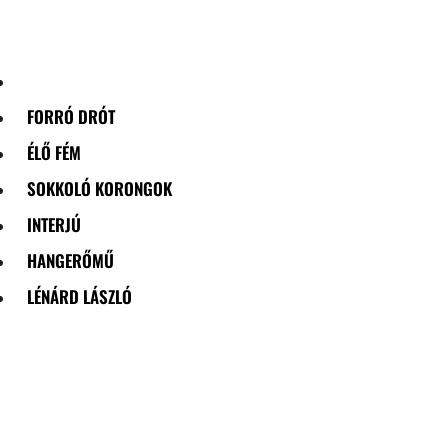
Skip
to
content
FORRÓ DRÓT
ÉLŐ FÉM
SOKKOLÓ KORONGOK
INTERJÚ
HANGERŐMŰ
LÉNÁRD LÁSZLÓ