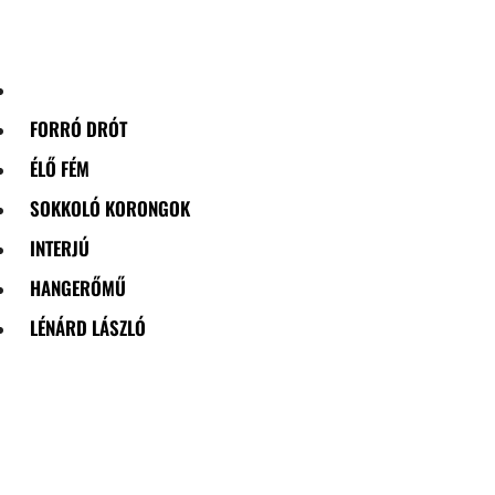
Skip
to
content
FORRÓ DRÓT
ÉLŐ FÉM
SOKKOLÓ KORONGOK
INTERJÚ
HANGERŐMŰ
LÉNÁRD LÁSZLÓ