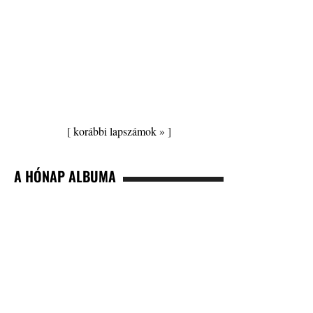
[
korábbi lapszámok »
]
A HÓNAP ALBUMA