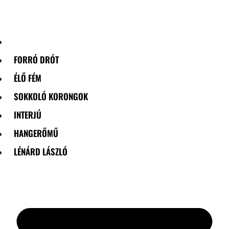
Skip
to
content
FORRÓ DRÓT
ÉLŐ FÉM
SOKKOLÓ KORONGOK
INTERJÚ
HANGERŐMŰ
LÉNÁRD LÁSZLÓ