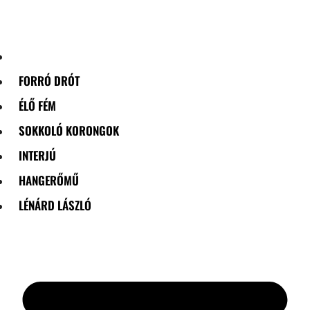
Skip
to
content
FORRÓ DRÓT
ÉLŐ FÉM
SOKKOLÓ KORONGOK
INTERJÚ
HANGERŐMŰ
LÉNÁRD LÁSZLÓ