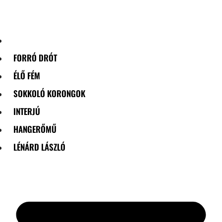
Skip
to
content
FORRÓ DRÓT
ÉLŐ FÉM
SOKKOLÓ KORONGOK
INTERJÚ
HANGERŐMŰ
LÉNÁRD LÁSZLÓ