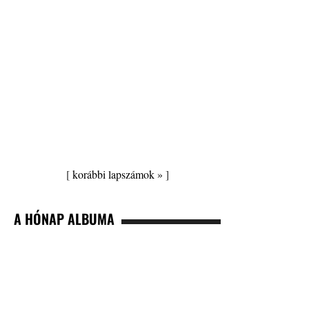
[
korábbi lapszámok »
]
A HÓNAP ALBUMA