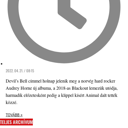
2022. 04. 21. / 08:15
Devil’s Bell címmel holnap jelenik meg a norvég hard rocker
Audrey Horne új albuma, a 2018-as Blackout lemezük utódja,
harmadik előzetesként pedig a klippel kísért Animal dalt tették
közzé.
TOVÁBB »
TELJES ARCHÍVUM