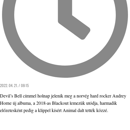
2022. 04. 21. / 08:15
Devil’s Bell címmel holnap jelenik meg a norvég hard rocker Audrey
Horne új albuma, a 2018-as Blackout lemezük utódja, harmadik
előzetesként pedig a klippel kísért Animal dalt tették közzé.