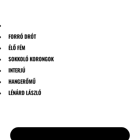
Skip
to
content
FORRÓ DRÓT
ÉLŐ FÉM
SOKKOLÓ KORONGOK
INTERJÚ
HANGERŐMŰ
LÉNÁRD LÁSZLÓ