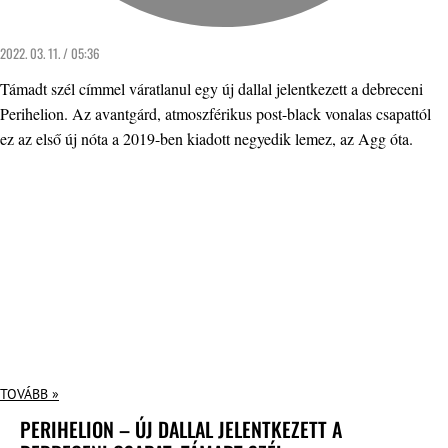
2022. 03. 11. / 05:36
Támadt szél címmel váratlanul egy új dallal jelentkezett a debreceni
Perihelion. Az avantgárd, atmoszférikus post-black vonalas csapattól
ez az első új nóta a 2019-ben kiadott negyedik lemez, az Agg óta.
TOVÁBB »
PERIHELION – ÚJ DALLAL JELENTKEZETT A