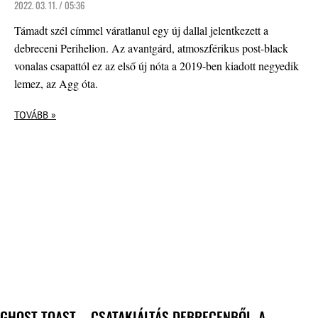
2022. 03. 11. / 05:36
Támadt szél címmel váratlanul egy új dallal jelentkezett a
debreceni Perihelion. Az avantgárd, atmoszférikus post-black
vonalas csapattól ez az első új nóta a 2019-ben kiadott negyedik
lemez, az Agg óta.
TOVÁBB »
GHOST TOAST – CSATAKIÁLTÁS DEBRECENBŐL, A