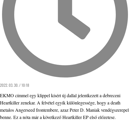
2022. 03. 30. / 10:18
EKMO címmel egy klippel kísért új dallal jelentkezett a debreceni
Heartkiller zenekar. A felvétel egyik különlegessége, hogy a death
metalos Angerseed frontembere, azaz Peter D. Maniak vendégszerepel
benne. Ez a nóta már a következő Heartkiller EP első előzetese.