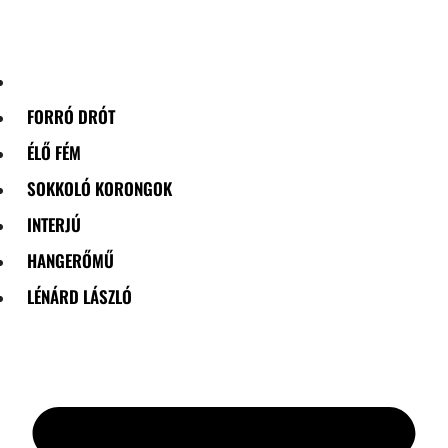
Skip
to
content
FORRÓ DRÓT
ÉLŐ FÉM
SOKKOLÓ KORONGOK
INTERJÚ
HANGERŐMŰ
LÉNÁRD LÁSZLÓ