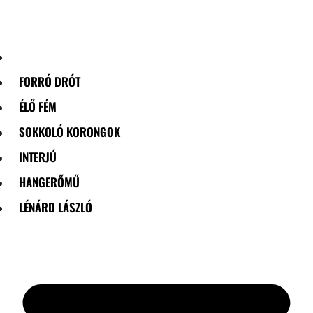
Skip
to
content
FORRÓ DRÓT
ÉLŐ FÉM
SOKKOLÓ KORONGOK
INTERJÚ
HANGERŐMŰ
LÉNÁRD LÁSZLÓ