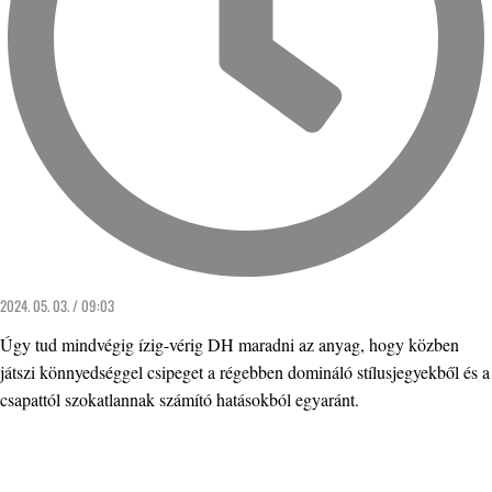
2024. 05. 03. / 09:03
Úgy tud mindvégig ízig-vérig DH maradni az anyag, hogy közben
játszi könnyedséggel csipeget a régebben domináló stílusjegyekből és a
csapattól szokatlannak számító hatásokból egyaránt.