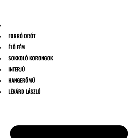
Skip
to
content
FORRÓ DRÓT
ÉLŐ FÉM
SOKKOLÓ KORONGOK
INTERJÚ
HANGERŐMŰ
LÉNÁRD LÁSZLÓ