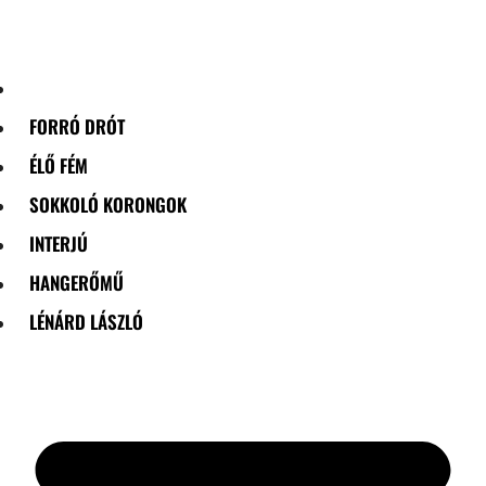
Skip
to
content
FORRÓ DRÓT
ÉLŐ FÉM
SOKKOLÓ KORONGOK
INTERJÚ
HANGERŐMŰ
LÉNÁRD LÁSZLÓ