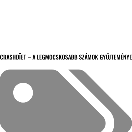
CRASHDÏET – A LEGMOCSKOSABB SZÁMOK GYŰJTEMÉNYE